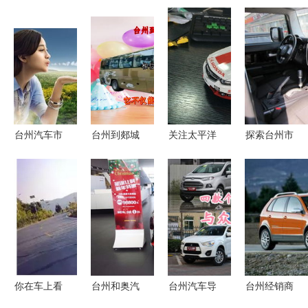
台州汽车市
台州到郯城
关注太平洋
探索台州市
场行情与商
客车班次信
汽车网台州
鑫鹏二手车
情分析
息及联系方
车市公众号
经纪的丰田
式
赢好礼
FJ酷路泽
4.0 二手旅
行车的理想
选择
你在车上看
台州和奥汽
台州汽车导
台州经销商
风景，看风
车销售服务
购与推荐
活动引领车