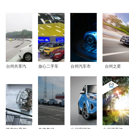
台州共享汽
放心二手车
台州汽车市
台州之星
车动态全解
再添两城，
场全景 行
引领台州高
析 近期市
淘车车台
情、资讯与
端汽车销售
场发展与未
州、湖州双
购车指南
与服务的典
来趋势
店联袂登
范
场，开启品
质购车新篇
章