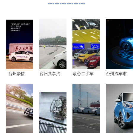
----------------
台州豪情
台州共享汽
放心二手车
台州汽车市
引领台州汽
车动态全解
再添两城，
场全景 行
车消费新篇
析 近期市
淘车车台
情、资讯与
章
场发展与未
州、湖州双
购车指南
来趋势
店联袂登
场，开启品
质购车新篇