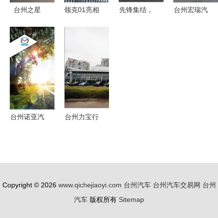
章
台州之星
领克01亮相
先锋集结，
台州宏瑞汽
引领台州高
上海，台州
聚星闪耀
车销售服务
端汽车销售
制造助力，
极星2台州
专业、便
与服务的典
有望年底正
如约交付
捷、信赖的
范
式上市
暨“聚星计
汽车消费体
划”启动
验
台州诺亚汽
台州力宝行
车 引领台
创新BMW
州汽车消费
X4焕新上
新潮流
市，演
绎“轿跑
Copyright © 2026
www.qichejiaoyi.com
台州汽车
台州汽车交易网
台州
SUV”风潮
汽车
版权所有
Sitemap
魅力