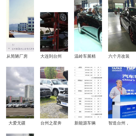
从简陋厂房
大连到台州
温岭车展精
六个月改装
到全球龙头
轿车托运服
彩纷呈 台
心血 锐志
台州吉利老
务 高效时
州19楼联合
蜕变之路
照片背后的
效与可靠选
拉风汽车为
——温州分
汽车企变
择
您报道
会版主求认
证，台州汽
车情缘
大爱无疆
台州之星奔
新能源车辆
智造台州，
李书福向家
驰E级 优雅
减免车船税
链动全球